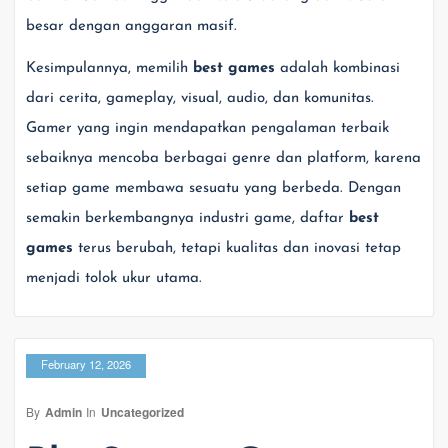
besar dengan anggaran masif.
Kesimpulannya, memilih
best games
adalah kombinasi
dari cerita, gameplay, visual, audio, dan komunitas.
Gamer yang ingin mendapatkan pengalaman terbaik
sebaiknya mencoba berbagai genre dan platform, karena
setiap game membawa sesuatu yang berbeda. Dengan
semakin berkembangnya industri game, daftar
best
games
terus berubah, tetapi kualitas dan inovasi tetap
menjadi tolok ukur utama.
February 12, 2026
By
Admin
In
Uncategorized