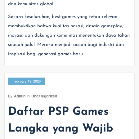
dan komunitas global.
Secara keseluruhan, best games yang tetap relevan
membuktikan bahwa kualitas narasi, desain gameplay,
inovasi, dan dukungan komunitas menentukan daya tahan
sebuah judul. Mereka menjadi acuan bagi industri dan
inspirasi bagi generasi gamer baru.
February 19, 2026
By
Admin
In
Uncategorized
Daftar PSP Games
Langka yang Wajib