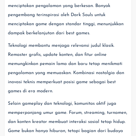
menciptakan pengalaman yang berkesan. Banyak
pengembang terinspirasi oleh Dark Souls untuk
menciptakan game dengan standar tinggi, menunjukkan
dampak berkelanjutan dari best games.
Teknologi membantu menjaga relevansi judul klasik.
Remaster grafis, update konten, dan fitur online
memungkinkan pemain lama dan baru tetap menikmati
pengalaman yang memuaskan. Kombinasi nostalgia dan
inovasi teknis memperkuat posisi game sebagai best
games di era modern.
Selain gameplay dan teknologi, komunitas aktif juga
memperpanjang umur game. Forum, streaming, turnamen,
dan konten kreator membuat interaksi sosial tetap hidup.
Game bukan hanya hiburan, tetapi bagian dari budaya