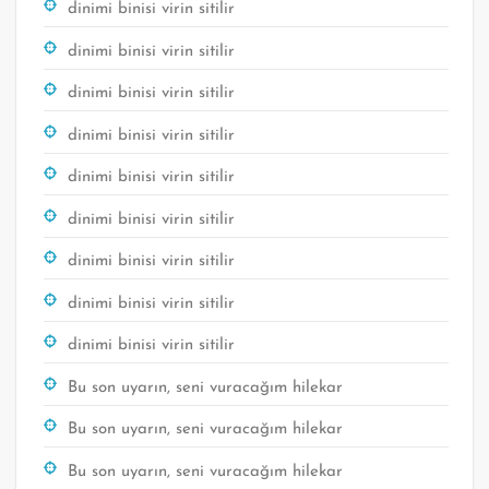
dinimi binisi virin sitilir
dinimi binisi virin sitilir
dinimi binisi virin sitilir
dinimi binisi virin sitilir
dinimi binisi virin sitilir
dinimi binisi virin sitilir
dinimi binisi virin sitilir
dinimi binisi virin sitilir
dinimi binisi virin sitilir
Bu son uyarın, seni vuracağım hilekar
Bu son uyarın, seni vuracağım hilekar
Bu son uyarın, seni vuracağım hilekar