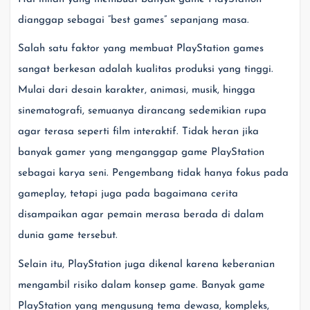
dianggap sebagai “best games” sepanjang masa.
Salah satu faktor yang membuat PlayStation games
sangat berkesan adalah kualitas produksi yang tinggi.
Mulai dari desain karakter, animasi, musik, hingga
sinematografi, semuanya dirancang sedemikian rupa
agar terasa seperti film interaktif. Tidak heran jika
banyak gamer yang menganggap game PlayStation
sebagai karya seni. Pengembang tidak hanya fokus pada
gameplay, tetapi juga pada bagaimana cerita
disampaikan agar pemain merasa berada di dalam
dunia game tersebut.
Selain itu, PlayStation juga dikenal karena keberanian
mengambil risiko dalam konsep game. Banyak game
PlayStation yang mengusung tema dewasa, kompleks,