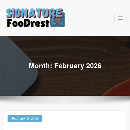
Skip
to
content
signatu
Month:
February 2026
February 25, 2026