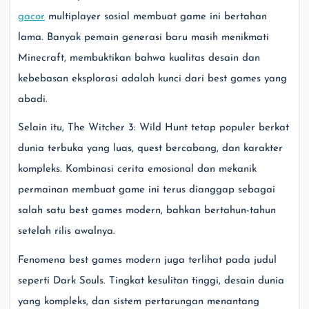
gacor
multiplayer sosial membuat game ini bertahan
lama. Banyak pemain generasi baru masih menikmati
Minecraft, membuktikan bahwa kualitas desain dan
kebebasan eksplorasi adalah kunci dari best games yang
abadi.
Selain itu,
The Witcher 3: Wild Hunt
tetap populer berkat
dunia terbuka yang luas, quest bercabang, dan karakter
kompleks. Kombinasi cerita emosional dan mekanik
permainan membuat game ini terus dianggap sebagai
salah satu best games modern, bahkan bertahun-tahun
setelah rilis awalnya.
Fenomena best games modern juga terlihat pada judul
seperti
Dark Souls
. Tingkat kesulitan tinggi, desain dunia
yang kompleks, dan sistem pertarungan menantang