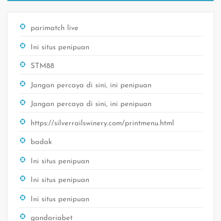
parimatch live
Ini situs penipuan
STM88
Jangan percaya di sini, ini penipuan
Jangan percaya di sini, ini penipuan
https://silverrailswinery.com/printmenu.html
badak
Ini situs penipuan
Ini situs penipuan
Ini situs penipuan
gandariabet