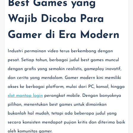
Best Games yang
Wajib Dicoba Para
Gamer di Era Modern
Industri permainan video terus berkembang dengan
pesat. Setiap tahun, berbagai judul best games muncul
dengan grafis yang semakin realistis, gameplay inovatif,
dan cerita yang mendalam. Gamer modern kini memiliki
akses ke berbagai platform, mulai dari PC, konsol, hingga
slot mantap login
perangkat mobile. Dengan banyaknya
pilihan, menentukan best games untuk dimainkan
bukanlah hal mudah, tetapi ada beberapa judul yang
secara konsisten mendapat pujian kritis dan diterima baik
oleh komunitas gamer.