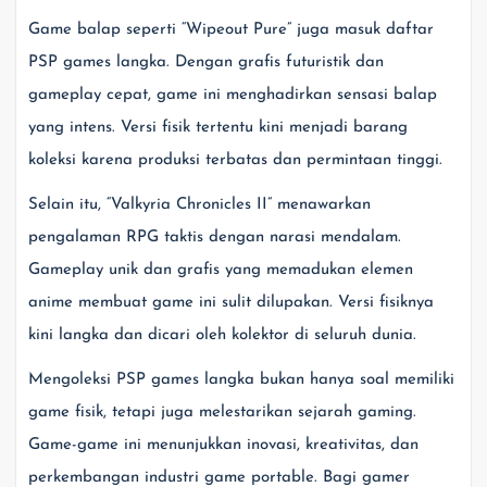
Game balap seperti “Wipeout Pure” juga masuk daftar
PSP games langka. Dengan grafis futuristik dan
gameplay cepat, game ini menghadirkan sensasi balap
yang intens. Versi fisik tertentu kini menjadi barang
koleksi karena produksi terbatas dan permintaan tinggi.
Selain itu, “Valkyria Chronicles II” menawarkan
pengalaman RPG taktis dengan narasi mendalam.
Gameplay unik dan grafis yang memadukan elemen
anime membuat game ini sulit dilupakan. Versi fisiknya
kini langka dan dicari oleh kolektor di seluruh dunia.
Mengoleksi PSP games langka bukan hanya soal memiliki
game fisik, tetapi juga melestarikan sejarah gaming.
Game-game ini menunjukkan inovasi, kreativitas, dan
perkembangan industri game portable. Bagi gamer