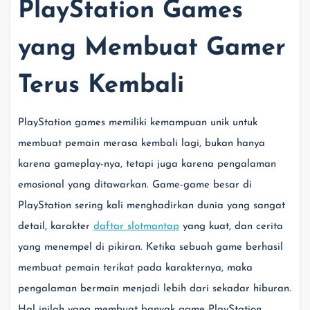
PlayStation Games
yang Membuat Gamer
Terus Kembali
PlayStation games memiliki kemampuan unik untuk
membuat pemain merasa kembali lagi, bukan hanya
karena gameplay-nya, tetapi juga karena pengalaman
emosional yang ditawarkan. Game-game besar di
PlayStation sering kali menghadirkan dunia yang sangat
detail, karakter
daftar slotmantap
yang kuat, dan cerita
yang menempel di pikiran. Ketika sebuah game berhasil
membuat pemain terikat pada karakternya, maka
pengalaman bermain menjadi lebih dari sekadar hiburan.
Hal inilah yang membuat banyak game PlayStation