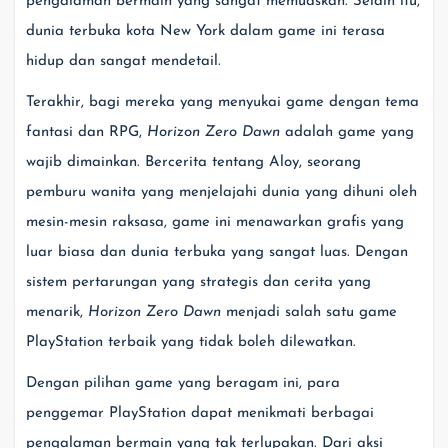
pengalaman bermain yang sangat memuaskan. Selain itu,
dunia terbuka kota New York dalam game ini terasa
hidup dan sangat mendetail.
Terakhir, bagi mereka yang menyukai game dengan tema
fantasi dan RPG,
Horizon Zero Dawn
adalah game yang
wajib dimainkan. Bercerita tentang Aloy, seorang
pemburu wanita yang menjelajahi dunia yang dihuni oleh
mesin-mesin raksasa, game ini menawarkan grafis yang
luar biasa dan dunia terbuka yang sangat luas. Dengan
sistem pertarungan yang strategis dan cerita yang
menarik,
Horizon Zero Dawn
menjadi salah satu game
PlayStation terbaik yang tidak boleh dilewatkan.
Dengan pilihan game yang beragam ini, para
penggemar PlayStation dapat menikmati berbagai
pengalaman bermain yang tak terlupakan. Dari aksi