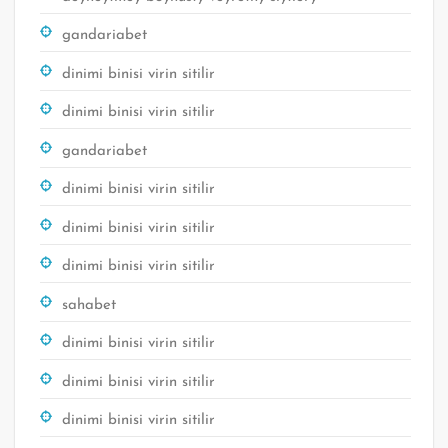
gandariabet
dinimi binisi virin sitilir
dinimi binisi virin sitilir
gandariabet
dinimi binisi virin sitilir
dinimi binisi virin sitilir
dinimi binisi virin sitilir
sahabet
dinimi binisi virin sitilir
dinimi binisi virin sitilir
dinimi binisi virin sitilir