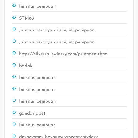
Ini situs penipuan
STM88
Jangan percaya di sini, ini penipuan
Jangan percaya di sini, ini penipuan
https://silverrailswinery.com/printmenu.html
badak
Ini situs penipuan
Ini situs penipuan
Ini situs penipuan
gandariabet
Ini situs penipuan
deyneytmey boynusty veyretny siytlery