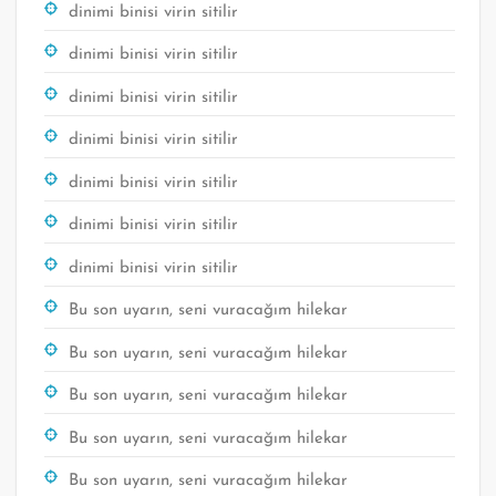
dinimi binisi virin sitilir
dinimi binisi virin sitilir
dinimi binisi virin sitilir
dinimi binisi virin sitilir
dinimi binisi virin sitilir
dinimi binisi virin sitilir
dinimi binisi virin sitilir
Bu son uyarın, seni vuracağım hilekar
Bu son uyarın, seni vuracağım hilekar
Bu son uyarın, seni vuracağım hilekar
Bu son uyarın, seni vuracağım hilekar
Bu son uyarın, seni vuracağım hilekar