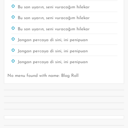
Bu son uyarın, seni vuracağım hilekar
Bu son uyarın, seni vuracağım hilekar
Bu son uyarın, seni vuracağım hilekar
Jangan percaya di sini, ini penipuan
Jangan percaya di sini, ini penipuan
Jangan percaya di sini, ini penipuan
No menu found with name: Blog Roll