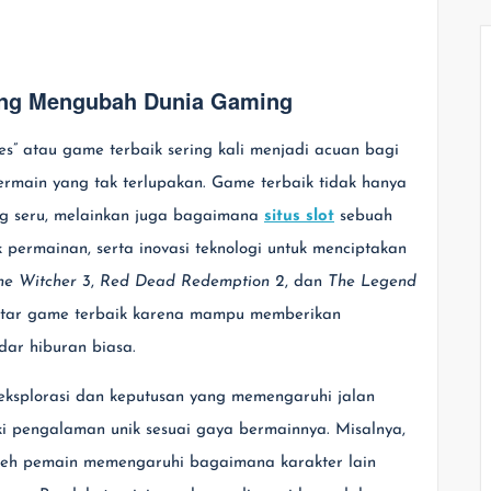
ng Mengubah Dunia Gaming
mes” atau game terbaik sering kali menjadi acuan bagi
main yang tak terlupakan. Game terbaik tidak hanya
ng seru, melainkan juga bagaimana
situs slot
sebuah
ermainan, serta inovasi teknologi untuk menciptakan
he Witcher 3
,
Red Dead Redemption 2
, dan
The Legend
ftar game terbaik karena mampu memberikan
ar hiburan biasa.
ksplorasi dan keputusan yang memengaruhi jalan
ki pengalaman unik sesuai gaya bermainnya. Misalnya,
 oleh pemain memengaruhi bagaimana karakter lain