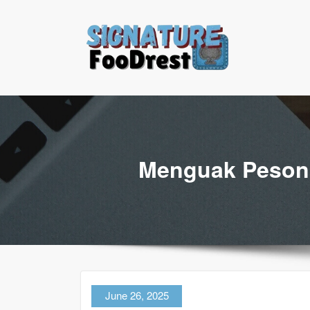
Skip
to
content
sign
Menguak Peson
June 26, 2025