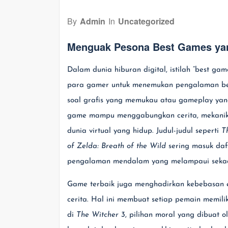
By
Admin
In
Uncategorized
Menguak Pesona Best Games ya
Dalam dunia hiburan digital, istilah “best ga
para gamer untuk menemukan pengalaman ber
soal grafis yang memukau atau gameplay ya
game mampu menggabungkan cerita, mekanik p
dunia virtual yang hidup. Judul-judul seperti
T
of Zelda: Breath of the Wild
sering masuk da
pengalaman mendalam yang melampaui sekad
Game terbaik juga menghadirkan kebebasan e
cerita. Hal ini membuat setiap pemain memili
di
The Witcher 3
, pilihan moral yang dibuat