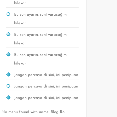
hilekar
Bu son uyarın, seni vuracağım
hilekar
Bu son uyarın, seni vuracağım
hilekar
Bu son uyarın, seni vuracağım
hilekar
Jangan percaya di sini, ini penipuan
Jangan percaya di sini, ini penipuan
Jangan percaya di sini, ini penipuan
No menu found with name: Blog Roll