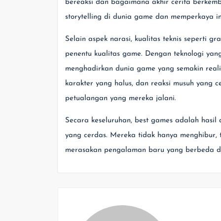
bereaksi dan bagaimana akhir cerita berkem
storytelling di dunia game dan memperkaya in
Selain aspek narasi, kualitas teknis seperti g
penentu kualitas game. Dengan teknologi y
menghadirkan dunia game yang semakin realist
karakter yang halus, dan reaksi musuh yang
petualangan yang mereka jalani.
Secara keseluruhan, best games adalah hasil da
yang cerdas. Mereka tidak hanya menghibur, 
merasakan pengalaman baru yang berbeda da