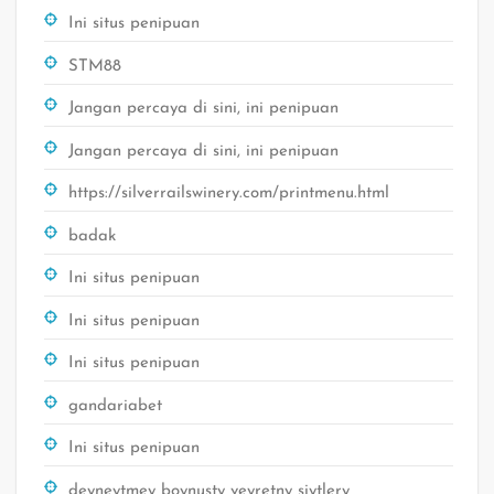
Ini situs penipuan
STM88
Jangan percaya di sini, ini penipuan
Jangan percaya di sini, ini penipuan
https://silverrailswinery.com/printmenu.html
badak
Ini situs penipuan
Ini situs penipuan
Ini situs penipuan
gandariabet
Ini situs penipuan
deyneytmey boynusty veyretny siytlery