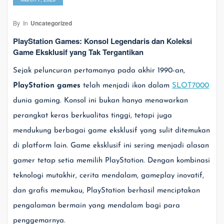
By
In
Uncategorized
PlayStation Games: Konsol Legendaris dan Koleksi
Game Eksklusif yang Tak Tergantikan
Sejak peluncuran pertamanya pada akhir 1990-an,
PlayStation games
telah menjadi ikon dalam
SLOT7000
dunia gaming. Konsol ini bukan hanya menawarkan
perangkat keras berkualitas tinggi, tetapi juga
mendukung berbagai game eksklusif yang sulit ditemukan
di platform lain. Game eksklusif ini sering menjadi alasan
gamer tetap setia memilih PlayStation. Dengan kombinasi
teknologi mutakhir, cerita mendalam, gameplay inovatif,
dan grafis memukau, PlayStation berhasil menciptakan
pengalaman bermain yang mendalam bagi para
penggemarnya.