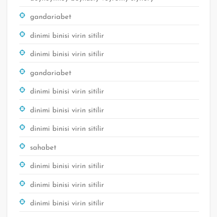
gandariabet
dinimi binisi virin sitilir
dinimi binisi virin sitilir
gandariabet
dinimi binisi virin sitilir
dinimi binisi virin sitilir
dinimi binisi virin sitilir
sahabet
dinimi binisi virin sitilir
dinimi binisi virin sitilir
dinimi binisi virin sitilir